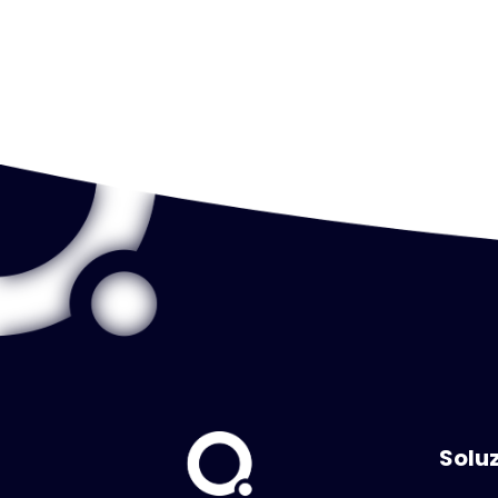
complessità è sistematicamente
sottostimata — e come gestirla.
Soluz