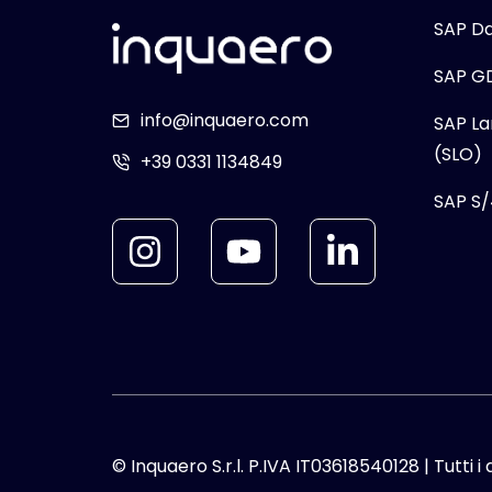
SAP D
SAP G
info@inquaero.com
SAP La
(SLO)
+39 0331 1134849
SAP S
© Inquaero S.r.l. P.IVA IT03618540128 | Tutti i d