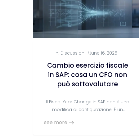
In:
Discussion
June 16, 2026
/
Cambio esercizio fiscale
in SAP: cosa un CFO non
può sottovalutare
Il Fiscal Year Change in SAP non è una
modifica di configurazione. È un
intervento che tocca documenti
see more
storici, chiusure periodiche e integrità
referenziale. Ecco perché la