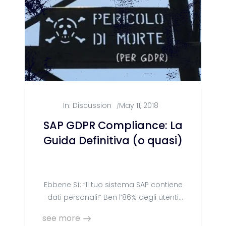
In:
Discussion
May 11, 2018
/
SAP GDPR Compliance: La
Guida Definitiva (o quasi)
Ebbene Sì: “Il tuo sistema SAP contiene
dati personali!” Ben l’86% degli utenti
SAP non conosce gli impatti del
see more
Regolamento GDPR