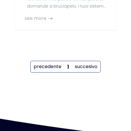
domande a bruciapelo: I tuoi sistemi
di QA / Test / Sviluppo
see more
precedente
1
succesivo